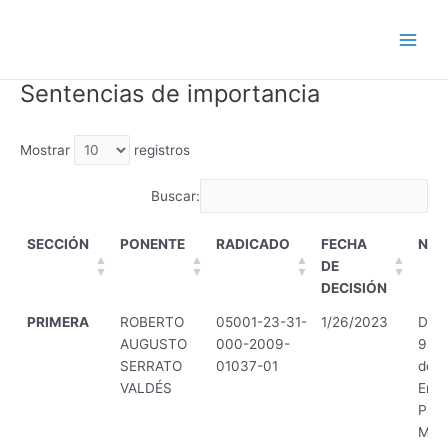
Ir
al
Main
contenido
Sentencias de importancia
Men
Mostrar
registros
Buscar:
SECCIÓN
PONENTE
RADICADO
FECHA
NO
DE
DECISIÓN
SECCIÓN
PONENTE
RADICADO
FECHA
NO
PRIMERA
ROBERTO
05001-23-31-
1/26/2023
Decr
DE
AUGUSTO
000-2009-
9 de
DECISIÓN
SERRATO
01037-01
de 2
VALDÉS
Emp
Públ
Mede