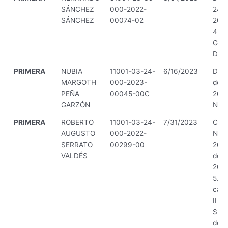
SÁNCHEZ
000-2022-
24 d
SÁNCHEZ
00074-02
2022
4 y 
GOB
DE 
PRIMERA
NUBIA
11001-03-24-
6/16/2023
Decr
MARGOTH
000-2023-
de f
PEÑA
00045-00C
2023
GARZÓN
Naci
PRIMERA
ROBERTO
11001-03-24-
7/31/2023
Circ
AUGUSTO
000-2022-
No.
SERRATO
00299-00
202
VALDÉS
de 1
2022
5.1.2
capit
II -
Supe
de l