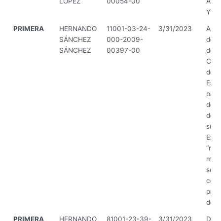
LÓPEZ
00054-00
Artíc
Y 48
PRIMERA
HERNANDO
11001-03-24-
3/31/2023
Acue
SÁNCHEZ
000-2009-
de 2
SÁNCHEZ
00397-00
del a
Comi
del 
Esta
para
de l
de C
sus 
Expr
“reg
mom
se fi
comp
prod
de e
PRIMERA
HERNANDO
81001-23-39-
3/31/2023
Decr