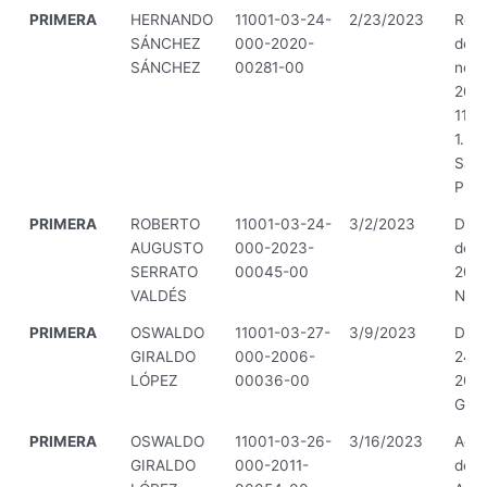
PRIMERA
HERNANDO
11001-03-24-
2/23/2023
Reso
SÁNCHEZ
000-2020-
de 2
SÁNCHEZ
00281-00
novi
2019
11.2
1.2 -
Salu
Prot
PRIMERA
ROBERTO
11001-03-24-
3/2/2023
Decr
AUGUSTO
000-2023-
de f
SERRATO
00045-00
2023
VALDÉS
Naci
PRIMERA
OSWALDO
11001-03-27-
3/9/2023
Decr
GIRALDO
000-2006-
24 d
LÓPEZ
00036-00
2007
Gobi
PRIMERA
OSWALDO
11001-03-26-
3/16/2023
Acue
GIRALDO
000-2011-
de j