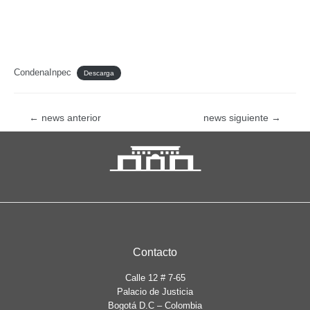
CondenaInpec
Descarga
Navegación
←
news anterior
news siguiente
→
de
entradas
Contacto
Calle 12 # 7-65
Palacio de Justicia
Bogotá D.C – Colombia