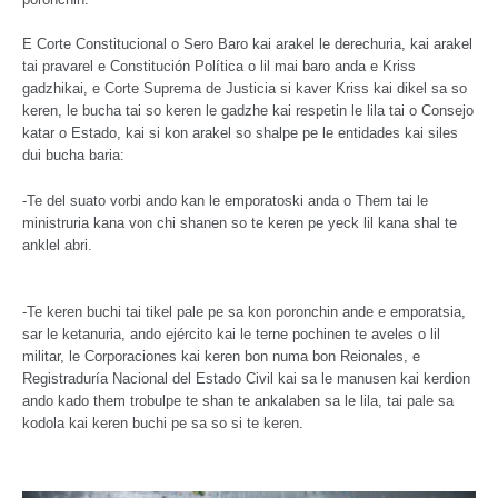
E Corte Constitucional o Sero Baro kai arakel le derechuria, kai arakel
tai pravarel e Constitución Política o lil mai baro anda e Kriss
gadzhikai, e Corte Suprema de Justicia si kaver Kriss kai dikel sa so
keren, le bucha tai so keren le gadzhe kai respetin le lila tai o Consejo
katar o Estado, kai si kon arakel so shalpe pe le entidades kai siles
dui bucha baria:
-Te del suato vorbi ando kan le emporatoski anda o Them tai le
ministruria kana von chi shanen so te keren pe yeck lil kana shal te
anklel abri.
-Te keren buchi tai tikel pale pe sa kon poronchin ande e emporatsia,
sar le ketanuria, ando ejército kai le terne pochinen te aveles o lil
militar, le Corporaciones kai keren bon numa bon Reionales, e
Registraduría Nacional del Estado Civil kai sa le manusen kai kerdion
ando kado them trobulpe te shan te ankalaben sa le lila, tai pale sa
kodola kai keren buchi pe sa so si te keren.