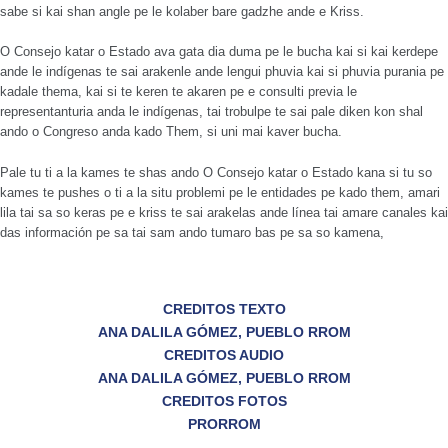
sabe si kai shan angle pe le kolaber bare gadzhe ande e Kriss.
O Consejo katar o Estado ava gata dia duma pe le bucha kai si kai kerdepe
ande le indígenas te sai arakenle ande lengui phuvia kai si phuvia purania pe
kadale thema, kai si te keren te akaren pe e consulti previa le
representanturia anda le indígenas, tai trobulpe te sai pale diken kon shal
ando o Congreso anda kado Them, si uni mai kaver bucha.
Pale tu ti a la kames te shas ando O Consejo katar o Estado kana si tu so
kames te pushes o ti a la situ problemi pe le entidades pe kado them, amari
lila tai sa so keras pe e kriss te sai arakelas ande línea tai amare canales kai
das información pe sa tai sam ando tumaro bas pe sa so kamena,
CREDITOS TEXTO
ANA DALILA GÓMEZ, PUEBLO RROM
CREDITOS AUDIO
ANA DALILA GÓMEZ, PUEBLO RROM
CREDITOS FOTOS
PRORROM