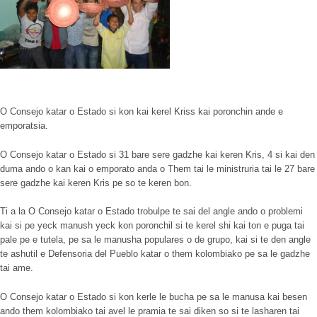
O Consejo katar o Estado si kon kai kerel Kriss kai poronchin ande e
emporatsia.
O Consejo katar o Estado si 31 bare sere gadzhe kai keren Kris, 4 si kai den
duma ando o kan kai o emporato anda o Them tai le ministruria tai le 27 bare
sere gadzhe kai keren Kris pe so te keren bon.
Ti a la O Consejo katar o Estado trobulpe te sai del angle ando o problemi
kai si pe yeck manush yeck kon poronchil si te kerel shi kai ton e puga tai
pale pe e tutela, pe sa le manusha populares o de grupo, kai si te den angle
te ashutil e Defensoria del Pueblo katar o them kolombiako pe sa le gadzhe
tai ame.
O Consejo katar o Estado si kon kerle le bucha pe sa le manusa kai besen
ando them kolombiako tai avel le pramia te sai diken so si te lasharen tai