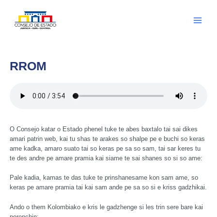
Ir
al
contenido
Main
Menu
RROM
O Consejo katar o Estado phenel tuke te abes baxtalo tai sai dikes
amari patrin web, kai tu shas te arakes so shalpe pe e buchi so keras
ame kadka, amaro suato tai so keras pe sa so sam, tai sar keres tu
te des andre pe amare pramia kai siame te sai shanes so si so ame:
Pale kadia, kamas te das tuke te prinshanesame kon sam ame, so
keras pe amare pramia tai kai sam ande pe sa so si e kriss gadzhikai.
Ando o them Kolombiako e kris le gadzhenge si les trin sere bare kai
poronchin: