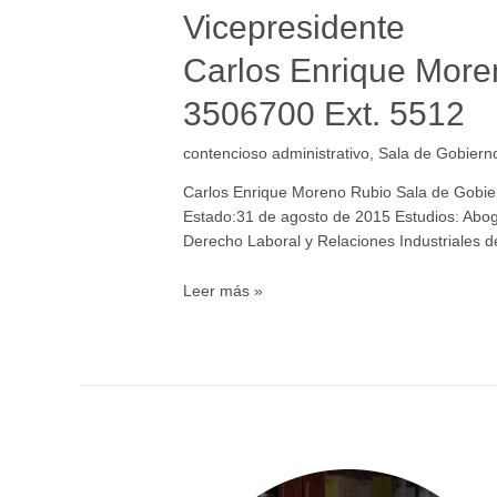
Vicepresidente
Carlos Enrique More
3506700 Ext. 5512
contencioso administrativo
,
Sala de Gobiern
Carlos Enrique Moreno Rubio Sala de Gobie
Estado:31 de agosto de 2015 Estudios: Aboga
Derecho Laboral y Relaciones Industriales 
Vicepresidente
Leer más »
Carlos
Enrique
Moreno
Rubio
3506700
Ext.
5512