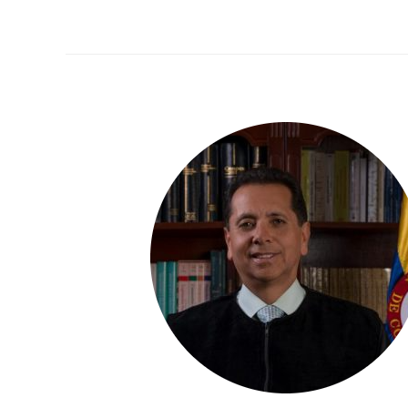
Consejo
de
Estado
Marta
Nubia
Velásquez
Rico
3506700
Ext.
2321