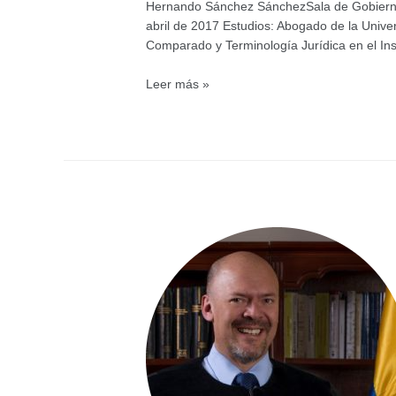
Hernando Sánchez SánchezSala de Gobierno
abril de 2017 Estudios: Abogado de la Unive
Comparado y Terminología Jurídica en el In
Presidente
Leer más »
Sección
Primera
Hernando
Sánchez
Sánchez
3506700
Ext.
2361