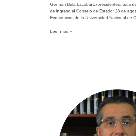
Germán Bula EscobarExpresidentes, Sala de C
de ingreso al Consejo de Estado: 28 de agos
Económicas de la Universidad Nacional de 
Presidente
Leer más »
Sala
de
Consulta
y
Servicio
Civil
Germán
Bula
Escobar
3506700
Ext.
2431