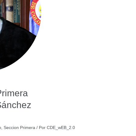
Primera
Sánchez
o
,
Seccion Primera
/ Por
CDE_wEB_2.0